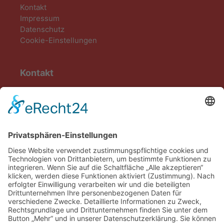
Kontakt
Impressum
Datenschutz
Cookie-Einstellungen
Kontakt
AWO Heuchelheim-Kinzenbach e.V.
Zimmerplatz 5
35452 Heuchelheim an der Lahn
Tel. 0641/32075639
info@awo-heuchelheim-kinzenbach.de
zum Kontaktformular
Bankverbindung
Volksbank Heuchelheim
IBAN: DE13513610210000010111
BIC: GENODE51HHE