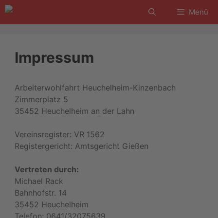
Zum
Menü
Inhalt
springen
Impressum
Arbeiterwohlfahrt Heuchelheim-Kinzenbach
Zimmerplatz 5
35452 Heuchelheim an der Lahn
Vereinsregister: VR 1562
Registergericht: Amtsgericht Gießen
Vertreten durch:
Michael Rack
Bahnhofstr. 14
35452 Heuchelheim
Telefon: 0641/32075639