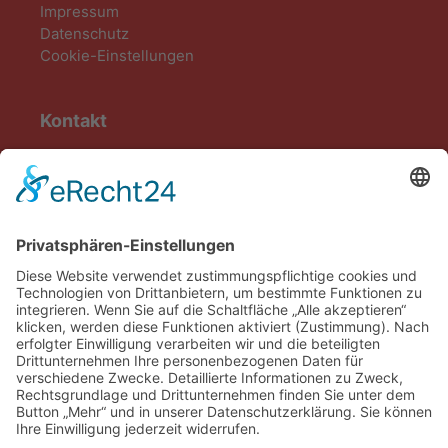
Impressum
Datenschutz
Cookie-Einstellungen
Kontakt
AWO Heuchelheim-Kinzenbach e.V.
Zimmerplatz 5
35452 Heuchelheim an der Lahn
Tel. 0641/32075639
info@awo-heuchelheim-kinzenbach.de
zum Kontaktformular
Bankverbindung
Volksbank Heuchelheim
IBAN: DE13513610210000010111
BIC: GENODE51HHE